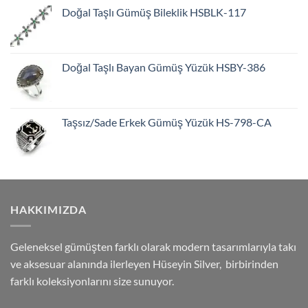
Doğal Taşlı Gümüş Bileklik HSBLK-117
Doğal Taşlı Bayan Gümüş Yüzük HSBY-386
Taşsız/Sade Erkek Gümüş Yüzük HS-798-CA
HAKKIMIZDA
Geleneksel gümüşten farklı olarak modern tasarımlarıyla takı
ve aksesuar alanında ilerleyen Hüseyin Silver, birbirinden
farklı koleksiyonlarını size sunuyor.