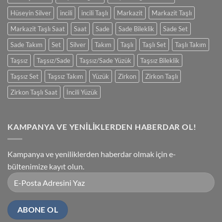
Hüseyin Silver
incili
incili Taşlı
Markazit
Markazit Taşlı
Markazit Taşlı Saat
Saat
Sade
Sade Bileklik
Sade Set
Sade Takım
Set
Silver
Takım
Taşlı
Taşlı Set
Taşlı Takım
Taşsız
Taşsız/Sade
Taşsız/Sade Yüzük
Taşsız Bileklik
Taşsız Set
Taşsız Takım
Yüzük
Zirkon
Zirkon Taşlı
Zirkon Taşlı Saat
İncili Yüzük
KAMPANYA VE YENİLİKLERDEN HABERDAR OL!
Kampanya ve yeniliklerden haberdar olmak için e-
bültenimize kayıt olun.