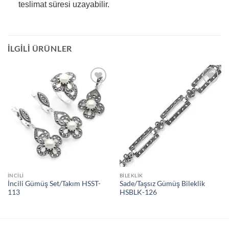
teslimat süresi uzayabilir.
İLGILI ÜRÜNLER
İstek
İstek
Listeme
Listeme
Ekle
Ekle
İNCILI
BILEKLIK
İncili Gümüş Set/Takım HSST-
Sade/Taşsız Gümüş Bileklik
113
HSBLK-126