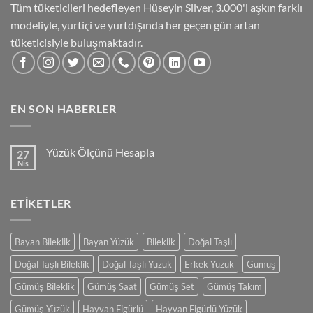
Tüm tüketicileri hedefleyen Hüseyin Silver, 3.000'i aşkın farklı
modeliyle, yurtiçi ve yurtdışında her geçen gün artan
tüketicisiyle buluşmaktadır.
EN SON HABERLER
Yüzük Ölçünü Hesapla
27
Nis
Yorum
yok
Yüzük
Ölçünü
ETIKETLER
Hesapla
Bayan Bileklik
Bayan Yüzük
Bileklik
Doğal Taşlı
Doğal Taşlı Bileklik
Doğal Taşlı Yüzük
Erkek Yüzük
Gümüş
Gümüş Bileklik
Gümüş Saat
Gümüş Set
Gümüş Takım
Gümüş Yüzük
Hayvan Figürlü
Hayvan Figürlü Yüzük