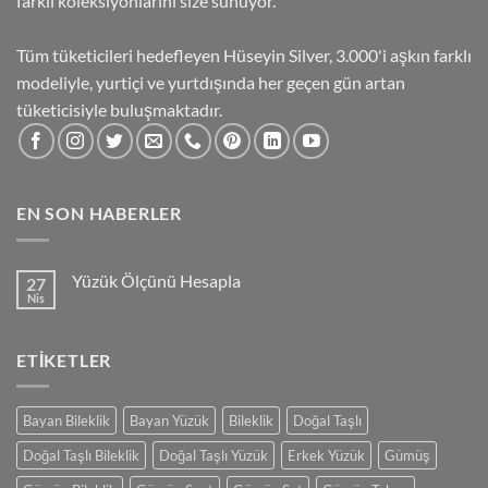
farklı koleksiyonlarını size sunuyor.
Tüm tüketicileri hedefleyen Hüseyin Silver, 3.000'i aşkın farklı
modeliyle, yurtiçi ve yurtdışında her geçen gün artan
tüketicisiyle buluşmaktadır.
EN SON HABERLER
Yüzük Ölçünü Hesapla
27
Nis
Yorum
yok
Yüzük
Ölçünü
ETIKETLER
Hesapla
Bayan Bileklik
Bayan Yüzük
Bileklik
Doğal Taşlı
Doğal Taşlı Bileklik
Doğal Taşlı Yüzük
Erkek Yüzük
Gümüş