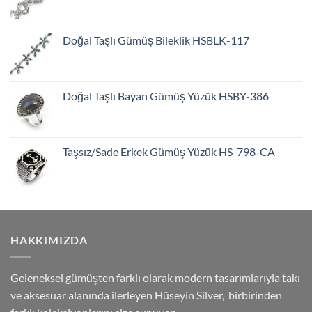
Doğal Taşlı Gümüş Bileklik HSBLK-117
Doğal Taşlı Bayan Gümüş Yüzük HSBY-386
Taşsız/Sade Erkek Gümüş Yüzük HS-798-CA
HAKKIMIZDA
Geleneksel gümüşten farklı olarak modern tasarımlarıyla takı
ve aksesuar alanında ilerleyen Hüseyin Silver, birbirinden