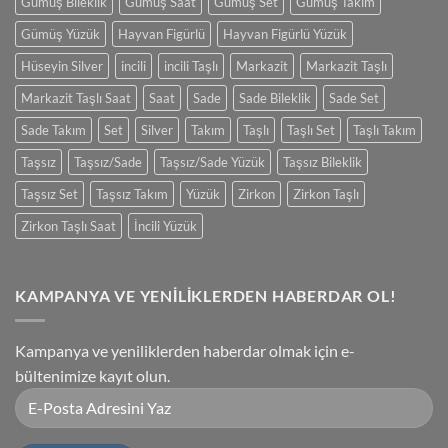
Gümüş Bileklik
Gümüş Saat
Gümüş Set
Gümüş Takım
Gümüş Yüzük
Hayvan Figürlü
Hayvan Figürlü Yüzük
Hüseyin Silver
incili
incili Taşlı
Markazit
Markazit Taşlı
Markazit Taşlı Saat
Saat
Sade
Sade Bileklik
Sade Set
Sade Takım
Set
Silver
Takım
Taşlı
Taşlı Set
Taşlı Takım
Taşsız
Taşsız/Sade
Taşsız/Sade Yüzük
Taşsız Bileklik
Taşsız Set
Taşsız Takım
Yüzük
Zirkon
Zirkon Taşlı
Zirkon Taşlı Saat
İncili Yüzük
KAMPANYA VE YENİLİKLERDEN HABERDAR OL!
Kampanya ve yeniliklerden haberdar olmak için e-
bültenimize kayıt olun.