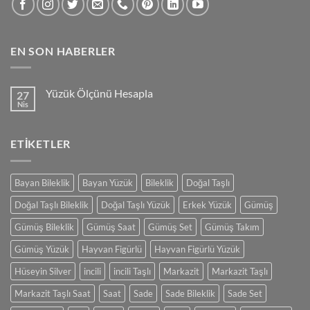
EN SON HABERLER
Yüzük Ölçünü Hesapla
27
Nis
Yorum
yok
Yüzük
Ölçünü
ETIKETLER
Hesapla
Bayan Bileklik
Bayan Yüzük
Bileklik
Doğal Taşlı
Doğal Taşlı Bileklik
Doğal Taşlı Yüzük
Erkek Yüzük
Gümüş
Gümüş Bileklik
Gümüş Saat
Gümüş Set
Gümüş Takım
Gümüş Yüzük
Hayvan Figürlü
Hayvan Figürlü Yüzük
Hüseyin Silver
incili
incili Taşlı
Markazit
Markazit Taşlı
Markazit Taşlı Saat
Saat
Sade
Sade Bileklik
Sade Set