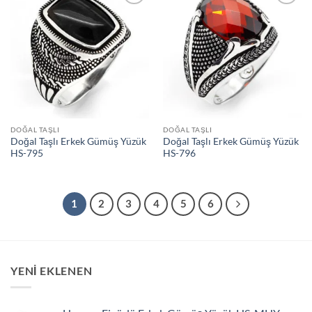
İstek
İstek
Listeme
Listeme
Ekle
Ekle
DOĞAL TAŞLI
DOĞAL TAŞLI
Doğal Taşlı Erkek Gümüş Yüzük
Doğal Taşlı Erkek Gümüş Yüzük
HS-795
HS-796
1
2
3
4
5
6
YENİ EKLENEN