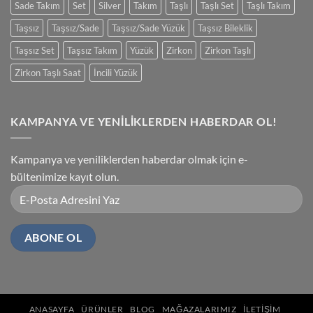
Sade Takım
Set
Silver
Takım
Taşlı
Taşlı Set
Taşlı Takım
Taşsız
Taşsız/Sade
Taşsız/Sade Yüzük
Taşsız Bileklik
Taşsız Set
Taşsız Takım
Yüzük
Zirkon
Zirkon Taşlı
Zirkon Taşlı Saat
İncili Yüzük
KAMPANYA VE YENİLİKLERDEN HABERDAR OL!
Kampanya ve yeniliklerden haberdar olmak için e-
bültenimize kayıt olun.
ANASAYFA
ÜRÜNLER
BLOG
MAĞAZALARIMIZ
İLETIŞIM