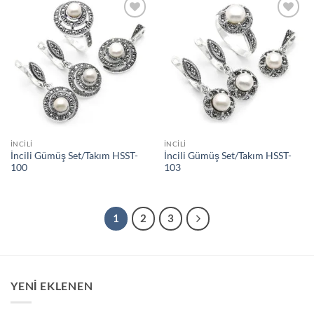
İstek
İstek
Listeme
Listeme
Ekle
Ekle
İNCILI
İNCILI
İncili Gümüş Set/Takım HSST-
İncili Gümüş Set/Takım HSST-
100
103
1
2
3
YENİ EKLENEN