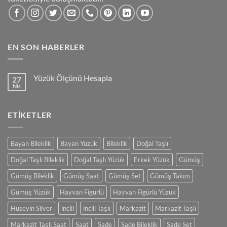
EN SON HABERLER
Yüzük Ölçünü Hesapla
27
Nis
Yorum
yok
Yüzük
Ölçünü
ETIKETLER
Hesapla
Bayan Bileklik
Bayan Yüzük
Bileklik
Doğal Taşlı
Doğal Taşlı Bileklik
Doğal Taşlı Yüzük
Erkek Yüzük
Gümüş
Gümüş Bileklik
Gümüş Saat
Gümüş Set
Gümüş Takım
Gümüş Yüzük
Hayvan Figürlü
Hayvan Figürlü Yüzük
Hüseyin Silver
incili
incili Taşlı
Markazit
Markazit Taşlı
Markazit Taşlı Saat
Saat
Sade
Sade Bileklik
Sade Set