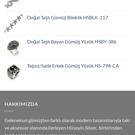
Doğal Taşlı Gümüş Bileklik HSBLK-117
Doğal Taşlı Bayan Gümüş Yüzük HSBY-386
Taşsız/Sade Erkek Gümüş Yüzük HS-798-CA
HAKKIMIZDA
Geleneksel gümüşten farklı olarak modern tasarımlarıyla takı
ve aksesuar alanında ilerleyen Hüseyin Silver, birbirinden