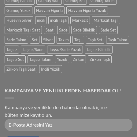
Gümüş Bileklik
Gümüş Saat
Gümüş Set
Gümüş Takım
Gümüş Yüzük
Hayvan Figürlü
Hayvan Figürlü Yüzük
Hüseyin Silver
incili
incili Taşlı
Markazit
Markazit Taşlı
Markazit Taşlı Saat
Saat
Sade
Sade Bileklik
Sade Set
Sade Takım
Set
Silver
Takım
Taşlı
Taşlı Set
Taşlı Takım
Taşsız
Taşsız/Sade
Taşsız/Sade Yüzük
Taşsız Bileklik
Taşsız Set
Taşsız Takım
Yüzük
Zirkon
Zirkon Taşlı
Zirkon Taşlı Saat
İncili Yüzük
KAMPANYA VE YENİLİKLERDEN HABERDAR OL!
Kampanya ve yeniliklerden haberdar olmak için e-
bültenimize kayıt olun.