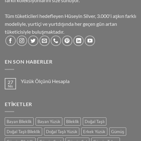
farklı koleksiyonlarını size sunuyor.
Tüm tüketicileri hedefleyen Hüseyin Silver, 3.000'i aşkın farklı
modeliyle, yurtiçi ve yurtdışında her geçen gün artan
tüketicisiyle buluşmaktadır.
EN SON HABERLER
Yüzük Ölçünü Hesapla
27
Nis
Yorum
yok
Yüzük
Ölçünü
ETIKETLER
Hesapla
Bayan Bileklik
Bayan Yüzük
Bileklik
Doğal Taşlı
Doğal Taşlı Bileklik
Doğal Taşlı Yüzük
Erkek Yüzük
Gümüş