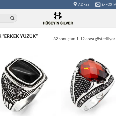
ADRES
E-POST
 “ERKEK YÜZÜK”
32 sonuçtan 1-12 arası gösteriliyor
İstek
İs
Listeme
Lis
Ekle
Ek