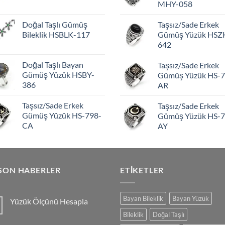
MHY-058
Doğal Taşlı Gümüş
Taşsız/Sade Erkek
Bileklik HSBLK-117
Gümüş Yüzük HSZ
642
Doğal Taşlı Bayan
Taşsız/Sade Erkek
Gümüş Yüzük HSBY-
Gümüş Yüzük HS-7
386
AR
Taşsız/Sade Erkek
Taşsız/Sade Erkek
Gümüş Yüzük HS-798-
Gümüş Yüzük HS-7
CA
AY
SON HABERLER
ETIKETLER
Bayan Bileklik
Bayan Yüzük
Yüzük Ölçünü Hesapla
Yorum
Bileklik
Doğal Taşlı
yok
Yüzük