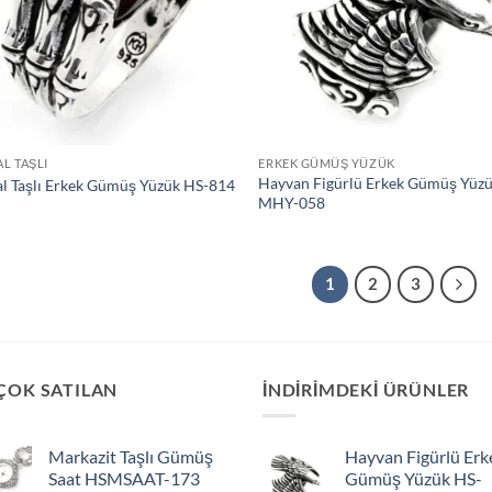
L TAŞLI
ERKEK GÜMÜŞ YÜZÜK
Hayvan Figürlü Erkek Gümüş Yüz
l Taşlı Erkek Gümüş Yüzük HS-814
MHY-058
1
2
3
ÇOK SATILAN
INDIRIMDEKI ÜRÜNLER
Markazit Taşlı Gümüş
Hayvan Figürlü Erk
Saat HSMSAAT-173
Gümüş Yüzük HS-