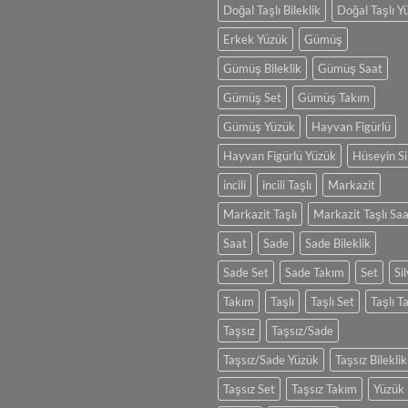
Doğal Taşlı Bileklik
Doğal Taşlı Y
Ölçünü
Hesapla
Erkek Yüzük
Gümüş
Gümüş Bileklik
Gümüş Saat
Gümüş Set
Gümüş Takım
Gümüş Yüzük
Hayvan Figürlü
Hayvan Figürlü Yüzük
Hüseyin Si
incili
incili Taşlı
Markazit
Markazit Taşlı
Markazit Taşlı Sa
Saat
Sade
Sade Bileklik
Sade Set
Sade Takım
Set
Si
Takım
Taşlı
Taşlı Set
Taşlı T
Taşsız
Taşsız/Sade
Taşsız/Sade Yüzük
Taşsız Bileklik
Taşsız Set
Taşsız Takım
Yüzük