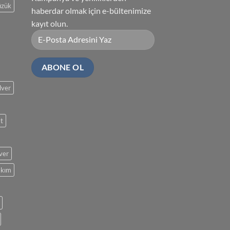
üzük
haberdar olmak için e-bültenimize
kayıt olun.
lver
at
lver
akım