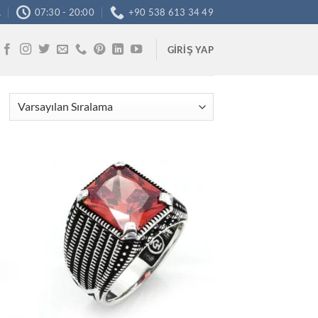
A
07:30 - 20:00
+90 538 613 34 49
GIRIŞ YAP
tek
İstek
teme
Listeme
le
Ekle