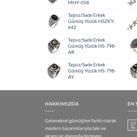
MHY-058
Taşsız/Sade Erkek
Gümüş Yüzük HSZKY-
642
Taşsız/Sade Erkek
Gümüş Yüzük HS-798-
AR
Taşsız/Sade Erkek
Gümüş Yüzük HS-798-
AY
HAKKIMIZDA
EN 
Geleneksel gümüşten farklı olarak
27
modern tasarımlarıyla takı ve
Nis
aksesuar alanında ilerleyen