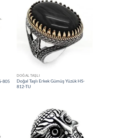
tek
İstek
teme
Listeme
le
Ekle
DOĞAL TAŞLI
Doğal Taşlı Erkek Gümüş Yüzük HS-
S-805
812-TU
tek
İstek
teme
Listeme
le
Ekle