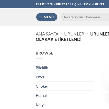
İçeriğe
ZARIF VE ŞIK BIR TERCIH İÇIN HÜSEYIN SILVER...
atla
Ara:
MENÜ
ANA SAYFA
/
ÜRÜNLER
/
ÜRÜNLER
OLARAK ETIKETLENDI
BROWSE
Bileklik
Broş
Choker
Halhal
Kolye