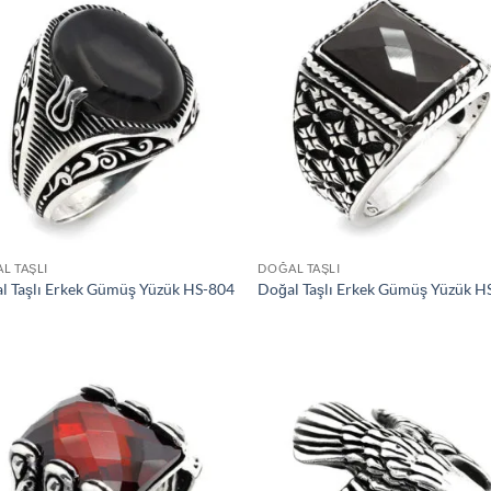
İstek
İs
Listeme
Lis
Ekle
Ek
L TAŞLI
DOĞAL TAŞLI
l Taşlı Erkek Gümüş Yüzük HS-804
Doğal Taşlı Erkek Gümüş Yüzük H
İstek
İs
Listeme
Lis
Ekle
Ek