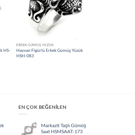
ERKEK GÜMÜŞ YÜZÜK
ük HS-
Hayvan Figürlü Erkek Gümüş Yüzük
HSH-083
EN ÇOK BEĞENİLEN
ek
Markazit Taşlı Gümüş
Saat HSMSAAT-173