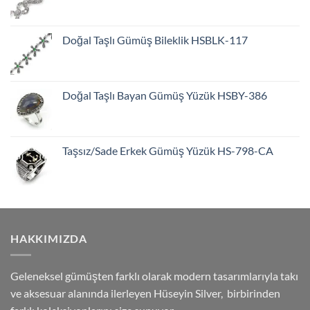
Doğal Taşlı Gümüş Bileklik HSBLK-117
Doğal Taşlı Bayan Gümüş Yüzük HSBY-386
Taşsız/Sade Erkek Gümüş Yüzük HS-798-CA
HAKKIMIZDA
Geleneksel gümüşten farklı olarak modern tasarımlarıyla takı
ve aksesuar alanında ilerleyen Hüseyin Silver, birbirinden