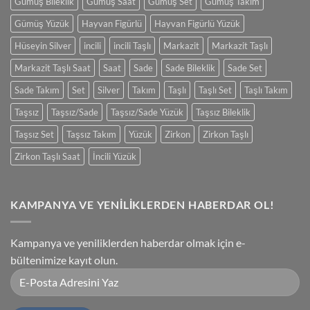
Gümüş Bileklik
Gümüş Saat
Gümüş Set
Gümüş Takım
Gümüş Yüzük
Hayvan Figürlü
Hayvan Figürlü Yüzük
Hüseyin Silver
incili
incili Taşlı
Markazit
Markazit Taşlı
Markazit Taşlı Saat
Saat
Sade
Sade Bileklik
Sade Set
Sade Takım
Set
Silver
Takım
Taşlı
Taşlı Set
Taşlı Takım
Taşsız
Taşsız/Sade
Taşsız/Sade Yüzük
Taşsız Bileklik
Taşsız Set
Taşsız Takım
Yüzük
Zirkon
Zirkon Taşlı
Zirkon Taşlı Saat
İncili Yüzük
KAMPANYA VE YENİLİKLERDEN HABERDAR OL!
Kampanya ve yeniliklerden haberdar olmak için e-
bültenimize kayıt olun.