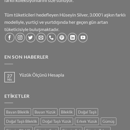
farklı koleksiyonlarını size sunuyor.
Tüm tüketicileri hedefleyen Hüseyin Silver, 3.000'i aşkın farklı
modeliyle, yurtiçi ve yurtdışında her geçen gün artan
tüketicisiyle buluşmaktadır.
EN SON HABERLER
Yüzük Ölçünü Hesapla
27
Nis
Yorum
yok
Yüzük
Ölçünü
ETIKETLER
Hesapla
Bayan Bileklik
Bayan Yüzük
Bileklik
Doğal Taşlı
Doğal Taşlı Bileklik
Doğal Taşlı Yüzük
Erkek Yüzük
Gümüş