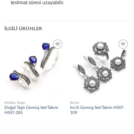
teslimat süresi uzayabilir.
İLGILI ÜRÜNLER
İstek
İstek
Listeme
Listeme
Ekle
Ekle
DOĞAL TAŞLI
İNCILI
Doğal Taşlı Gümüş Set/Takım
İncili Gümüş Set/Takım HSST-
HSST-285
109