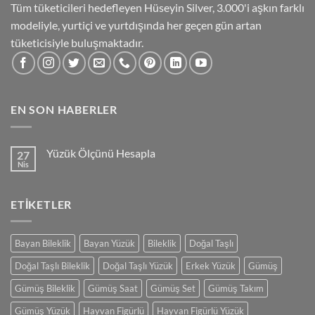
Tüm tüketicileri hedefleyen Hüseyin Silver, 3.000'i aşkın farklı
modeliyle, yurtiçi ve yurtdışında her geçen gün artan
tüketicisiyle buluşmaktadır.
EN SON HABERLER
Yüzük Ölçünü Hesapla
27
Nis
Yorum
yok
Yüzük
Ölçünü
ETIKETLER
Hesapla
Bayan Bileklik
Bayan Yüzük
Bileklik
Doğal Taşlı
Doğal Taşlı Bileklik
Doğal Taşlı Yüzük
Erkek Yüzük
Gümüş
Gümüş Bileklik
Gümüş Saat
Gümüş Set
Gümüş Takım
Gümüş Yüzük
Hayvan Figürlü
Hayvan Figürlü Yüzük