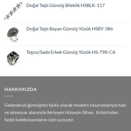
Doğal Taşlı Gümüş Bileklik HSBLK-117
Doğal Taşlı Bayan Gümüş Yüzük HSBY-386
Taşsız/Sade Erkek Gümüş Yüzük HS-798-CA
HAKKIMIZDA
Geleneksel gümüşten farklı olarak modern tasarımlarıyla takı
ve aksesuar alanında ilerleyen Hüseyin Silver, birbirinden
farklı koleksiyonlarını size sunuyor.