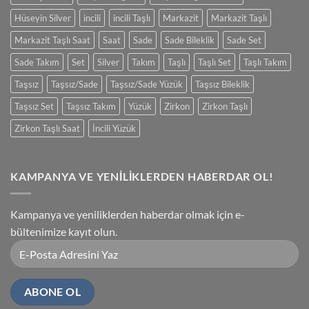
Hüseyin Silver
incili
incili Taşlı
Markazit
Markazit Taşlı
Markazit Taşlı Saat
Saat
Sade
Sade Bileklik
Sade Set
Sade Takım
Set
Silver
Takım
Taşlı
Taşlı Set
Taşlı Takım
Taşsız
Taşsız/Sade
Taşsız/Sade Yüzük
Taşsız Bileklik
Taşsız Set
Taşsız Takım
Yüzük
Zirkon
Zirkon Taşlı
Zirkon Taşlı Saat
İncili Yüzük
KAMPANYA VE YENİLİKLERDEN HABERDAR OL!
Kampanya ve yeniliklerden haberdar olmak için e-
bültenimize kayıt olun.