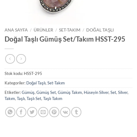
ANA SAYFA
/
ÜRÜNLER
/
SET-TAKIM
/
DOĞAL TAŞLI
Doğal Taşlı Gümüş Set/Takım HSST-295
Stok kodu:
HSST-295
Kategoriler:
Doğal Taşlı
,
Set-Takım
Etiketler:
Gümüş
,
Gümüş Set
,
Gümüş Takım
,
Hüseyin Silver
,
Set
,
Silver
,
Takım
,
Taşlı
,
Taşlı Set
,
Taşlı Takım