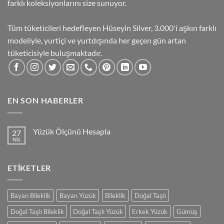
farklı koleksiyonlarını size sunuyor.
Tüm tüketicileri hedefleyen Hüseyin Silver, 3.000'i aşkın farklı
modeliyle, yurtiçi ve yurtdışında her geçen gün artan
tüketicisiyle buluşmaktadır.
EN SON HABERLER
Yüzük Ölçünü Hesapla
27
Nis
Yorum
yok
Yüzük
Ölçünü
ETIKETLER
Hesapla
Bayan Bileklik
Bayan Yüzük
Bileklik
Doğal Taşlı
Doğal Taşlı Bileklik
Doğal Taşlı Yüzük
Erkek Yüzük
Gümüş