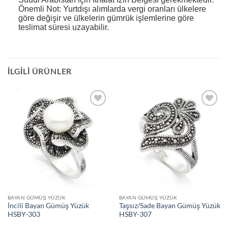
Önemli Not: Yurtdışı alımlarda vergi oranları ülkelere
göre değişir ve ülkelerin gümrük işlemlerine göre
teslimat süresi uzayabilir.
İLGILI ÜRÜNLER
İstek
İstek
Listeme
Listeme
Ekle
Ekle
BAYAN GÜMÜŞ YÜZÜK
BAYAN GÜMÜŞ YÜZÜK
İncili Bayan Gümüş Yüzük
Taşsız/Sade Bayan Gümüş Yüzük
HSBY-303
HSBY-307