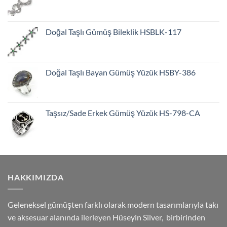
Doğal Taşlı Gümüş Bileklik HSBLK-117
Doğal Taşlı Bayan Gümüş Yüzük HSBY-386
Taşsız/Sade Erkek Gümüş Yüzük HS-798-CA
HAKKIMIZDA
Geleneksel gümüşten farklı olarak modern tasarımlarıyla takı
ve aksesuar alanında ilerleyen Hüseyin Silver, birbirinden