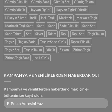
Gümüş Bileklik
Gümüş Saat
Gümüş Set
Gümüş Takım
Gümüş Yüzük
Hayvan Figürlü
Hayvan Figürlü Yüzük
Hüseyin Silver
incili
incili Taşlı
Markazit
Markazit Taşlı
Markazit Taşlı Saat
Saat
Sade
Sade Bileklik
Sade Set
Sade Takım
Set
Silver
Takım
Taşlı
Taşlı Set
Taşlı Takım
Taşsız
Taşsız/Sade
Taşsız/Sade Yüzük
Taşsız Bileklik
Taşsız Set
Taşsız Takım
Yüzük
Zirkon
Zirkon Taşlı
Zirkon Taşlı Saat
İncili Yüzük
KAMPANYA VE YENİLİKLERDEN HABERDAR OL!
Kampanya ve yeniliklerden haberdar olmak için e-
bültenimize kayıt olun.