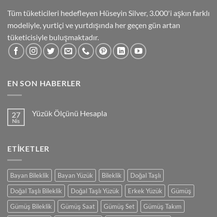
Tüm tüketicileri hedefleyen Hüseyin Silver, 3.000'i aşkın farklı
modeliyle, yurtiçi ve yurtdışında her geçen gün artan
tüketicisiyle buluşmaktadır.
EN SON HABERLER
Yüzük Ölçünü Hesapla
27
Nis
Yorum
yok
Yüzük
Ölçünü
ETIKETLER
Hesapla
Bayan Bileklik
Bayan Yüzük
Bileklik
Doğal Taşlı
Doğal Taşlı Bileklik
Doğal Taşlı Yüzük
Erkek Yüzük
Gümüş
Gümüş Bileklik
Gümüş Saat
Gümüş Set
Gümüş Takım