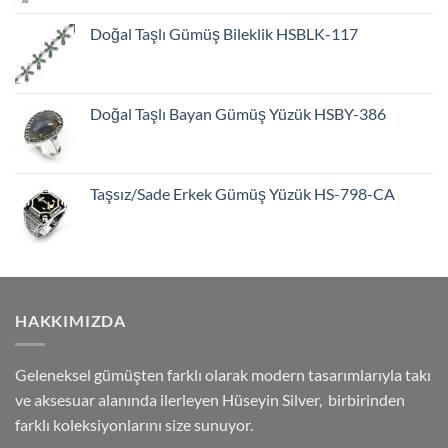
Doğal Taşlı Gümüş Bileklik HSBLK-117
Doğal Taşlı Bayan Gümüş Yüzük HSBY-386
Taşsız/Sade Erkek Gümüş Yüzük HS-798-CA
HAKKIMIZDA
Geleneksel gümüşten farklı olarak modern tasarımlarıyla takı
ve aksesuar alanında ilerleyen Hüseyin Silver, birbirinden
farklı koleksiyonlarını size sunuyor.