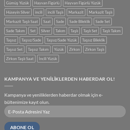
Gümüş Yüzük
Hayvan Figürlü
Hayvan Figürlü Yüzük
Hüseyin Silver
incili
incili Taşlı
Markazit
Markazit Taşlı
Markazit Taşlı Saat
Saat
Sade
Sade Bileklik
Sade Set
Sade Takım
Set
Silver
Takım
Taşlı
Taşlı Set
Taşlı Takım
Taşsız
Taşsız/Sade
Taşsız/Sade Yüzük
Taşsız Bileklik
Taşsız Set
Taşsız Takım
Yüzük
Zirkon
Zirkon Taşlı
Zirkon Taşlı Saat
İncili Yüzük
KAMPANYA VE YENİLİKLERDEN HABERDAR OL!
Kampanya ve yeniliklerden haberdar olmak için e-
bültenimize kayıt olun.