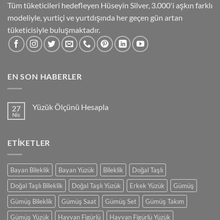
Tüm tüketicileri hedefleyen Hüseyin Silver, 3.000'i aşkın farklı
modeliyle, yurtiçi ve yurtdışında her geçen gün artan
tüketicisiyle buluşmaktadır.
EN SON HABERLER
Yüzük Ölçünü Hesapla
27
Nis
Yorum
yok
Yüzük
Ölçünü
ETIKETLER
Hesapla
Bayan Bileklik
Bayan Yüzük
Bileklik
Doğal Taşlı
Doğal Taşlı Bileklik
Doğal Taşlı Yüzük
Erkek Yüzük
Gümüş
Gümüş Bileklik
Gümüş Saat
Gümüş Set
Gümüş Takım
Gümüş Yüzük
Hayvan Figürlü
Hayvan Figürlü Yüzük