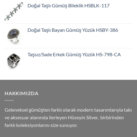
Doğal Taşlı Gümüş Bileklik HSBLK-117
Doğal Taşlı Bayan Gümüş Yüzük HSBY-386
Taşsız/Sade Erkek Gümüş Yüzük HS-798-CA
HAKKIMIZDA
Geleneksel gümüşten farklı olarak modern tasarımlarıyla takı
ve aksesuar alanında ilerleyen Hüseyin Silver, birbirinden
farklı koleksiyonlarını size sunuyor.