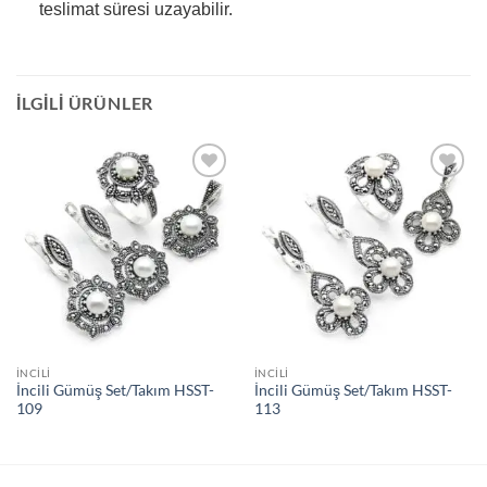
teslimat süresi uzayabilir.
İLGILI ÜRÜNLER
İstek
İstek
Listeme
Listeme
Ekle
Ekle
İNCILI
İNCILI
İncili Gümüş Set/Takım HSST-
İncili Gümüş Set/Takım HSST-
109
113