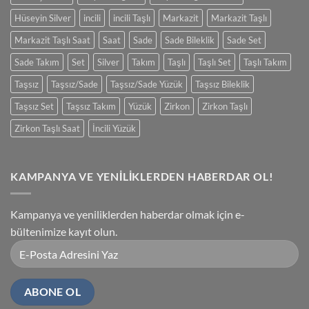
Hüseyin Silver
incili
incili Taşlı
Markazit
Markazit Taşlı
Markazit Taşlı Saat
Saat
Sade
Sade Bileklik
Sade Set
Sade Takım
Set
Silver
Takım
Taşlı
Taşlı Set
Taşlı Takım
Taşsız
Taşsız/Sade
Taşsız/Sade Yüzük
Taşsız Bileklik
Taşsız Set
Taşsız Takım
Yüzük
Zirkon
Zirkon Taşlı
Zirkon Taşlı Saat
İncili Yüzük
KAMPANYA VE YENİLİKLERDEN HABERDAR OL!
Kampanya ve yeniliklerden haberdar olmak için e-
bültenimize kayıt olun.