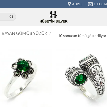
ADRES
E-POST
BAYAN GÜMÜŞ YÜZÜK
/
10 sonucun tümü gösteriliyor
İstek
İs
Listeme
Lis
Ekle
Ek