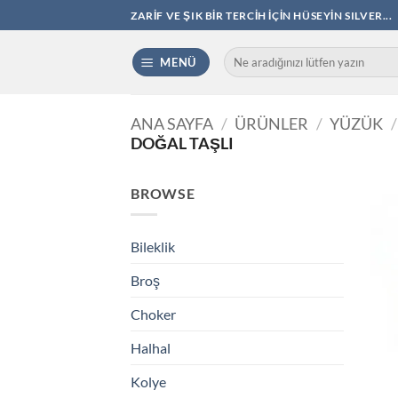
İçeriğe
ZARIF VE ŞIK BIR TERCIH İÇIN HÜSEYIN SILVER...
atla
Ara:
MENÜ
ANA SAYFA
/
ÜRÜNLER
/
YÜZÜK
/
DOĞAL TAŞLI
BROWSE
Bileklik
Broş
Choker
Halhal
Kolye