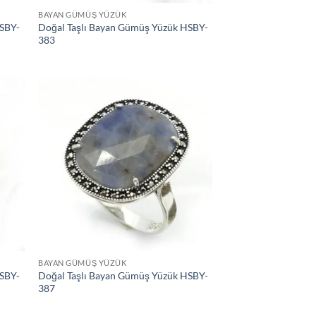
BAYAN GÜMÜŞ YÜZÜK
HSBY-
Doğal Taşlı Bayan Gümüş Yüzük HSBY-
383
tek
İstek
teme
Listeme
le
Ekle
BAYAN GÜMÜŞ YÜZÜK
HSBY-
Doğal Taşlı Bayan Gümüş Yüzük HSBY-
387