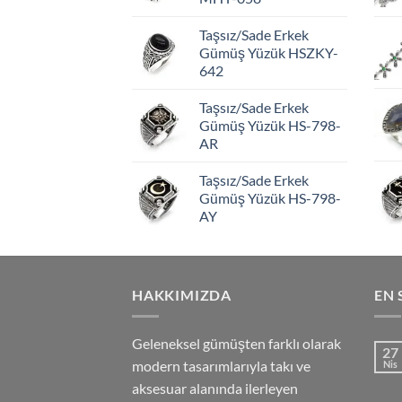
Taşsız/Sade Erkek
Gümüş Yüzük HSZKY-
642
Taşsız/Sade Erkek
Gümüş Yüzük HS-798-
AR
Taşsız/Sade Erkek
Gümüş Yüzük HS-798-
AY
HAKKIMIZDA
EN 
Geleneksel gümüşten farklı olarak
27
modern tasarımlarıyla takı ve
Nis
aksesuar alanında ilerleyen