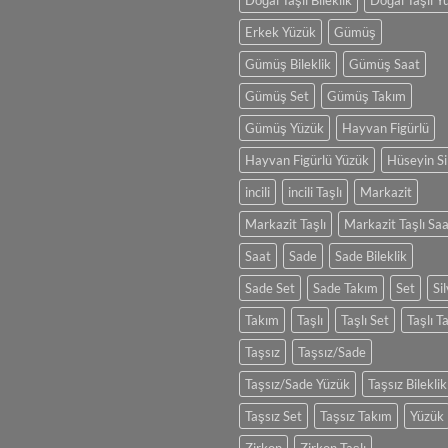
Doğal Taşlı Bileklik
Doğal Taşlı Y
Ölçünü
Hesapla
Erkek Yüzük
Gümüş
Gümüş Bileklik
Gümüş Saat
Gümüş Set
Gümüş Takım
Gümüş Yüzük
Hayvan Figürlü
Hayvan Figürlü Yüzük
Hüseyin Si
incili
incili Taşlı
Markazit
Markazit Taşlı
Markazit Taşlı Sa
Saat
Sade
Sade Bileklik
Sade Set
Sade Takım
Set
Si
Takım
Taşlı
Taşlı Set
Taşlı T
Taşsız
Taşsız/Sade
Taşsız/Sade Yüzük
Taşsız Bileklik
Taşsız Set
Taşsız Takım
Yüzük