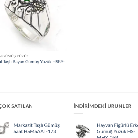
Ekle
N GÜMÜŞ YÜZÜK
l Taşlı Bayan Gümüş Yüzük HSBY-
ÇOK SATILAN
INDIRIMDEKI ÜRÜNLER
Markazit Taşlı Gümüş
Hayvan Figürlü Erk
Saat HSMSAAT-173
Gümüş Yüzük HS-
MHY-058