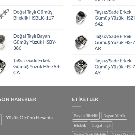
Doğal Taşlı Gümüş
Taşsız/Sade Erkek
Bileklik HSBLK-117
Gümüş Yüzük HSZ
642
Doğal Taşlı Bayan
Taşsız/Sade Erkek
Gümüş Yüzük HSBY-
Gümüş Yüzük HS-7
386
AR
Taşsız/Sade Erkek
Taşsız/Sade Erkek
Gümüş Yüzük HS-798-
Gümüş Yüzük HS-7
CA
AY
SON HABERLER
ETIKETLER
Bayan Bileklik
Bayan Yüzük
Yüzük Ölçünü Hesapla
Yorum
Bileklik
Doğal Taşlı
yok
Yüzük