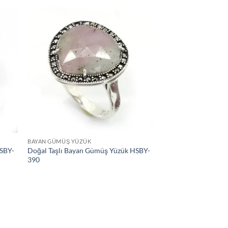
tek
İstek
teme
Listeme
le
Ekle
BAYAN GÜMÜŞ YÜZÜK
HSBY-
Doğal Taşlı Bayan Gümüş Yüzük HSBY-
390