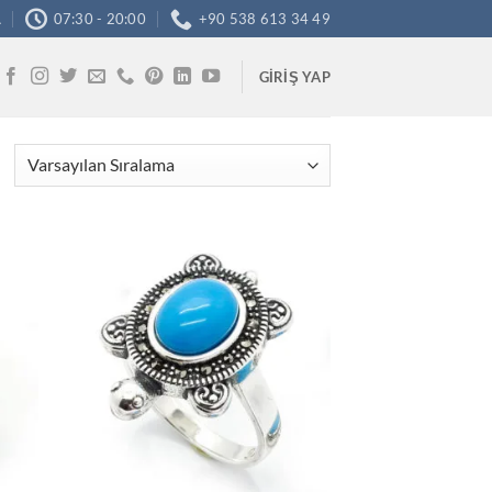
A
07:30 - 20:00
+90 538 613 34 49
GIRIŞ YAP
tek
İstek
teme
Listeme
le
Ekle