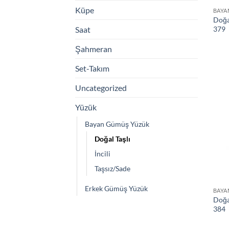
Küpe
BAYA
Doğa
379
Saat
Şahmeran
Set-Takım
Uncategorized
Yüzük
Bayan Gümüş Yüzük
Doğal Taşlı
İncili
Taşsız/Sade
Erkek Gümüş Yüzük
BAYA
Doğa
384