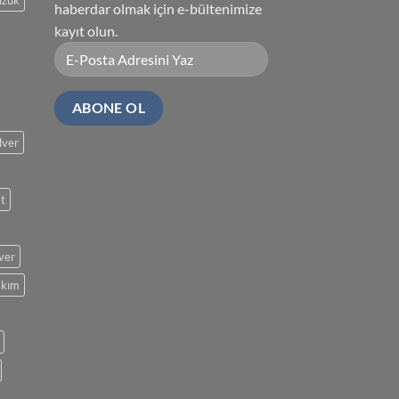
üzük
haberdar olmak için e-bültenimize
kayıt olun.
lver
at
lver
akım