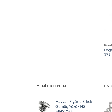
BAYA
Doğa
391
YENİ EKLENEN
EN 
Hayvan Figürlü Erkek
Gümüş Yüzük HS-
MHY-058