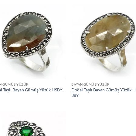
İstek
İs
Listeme
Lis
Ekle
Ek
N GÜMÜŞ YÜZÜK
BAYAN GÜMÜŞ YÜZÜK
l Taşlı Bayan Gümüş Yüzük HSBY-
Doğal Taşlı Bayan Gümüş Yüzük 
389
İstek
Listeme